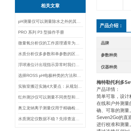
相关文章
pH测量仪可以测量除水之外的其他溶液吗？
产品介绍：
PRO 系列 P3 型操作手册
微量氧分析仪的工作原理通常为电化学反应或催化反应
品牌
水质分析仪多参数和单参数的区别选择
参数种类
浮球液位计出现指示异常时我们应该如何处理？
仪器种类
选择ROSS pH电极种类的方法和依据
梅特勒托利多Sev
实验室搬迁实施4大要点：从规划到验收的全流程指南
产品详情：
简单可靠，设计
红外测沙仪可以测量不同类型和大小的沙物质
在线和户外测量的
奥立龙钠离子测量仪用于精确检测液体中钠离子浓度
确、可靠的测量
Seven2G
水质测定仪数据不稳？先排查这五个常见原因
进行校准和测量