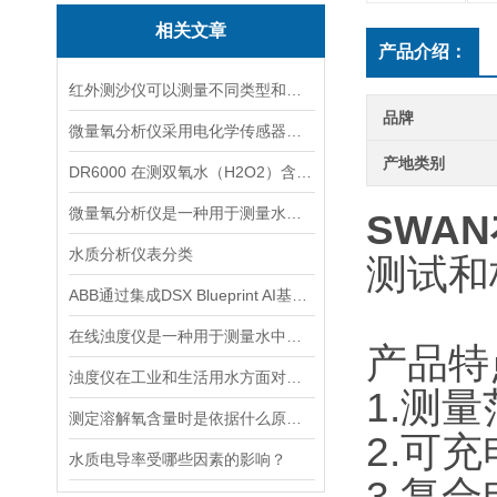
相关文章
产品介绍：
红外测沙仪可以测量不同类型和大小的沙物质
品牌
微量氧分析仪采用电化学传感器或燃料电池传感器来检测气体中的氧含量
产地类别
DR6000 在测双氧水（H2O2）含量的应用
微量氧分析仪是一种用于测量水体或液体中微小氧含量的仪器
SWAN
水质分析仪表分类
测试和
ABB通过集成DSX Blueprint AI基础设施，扩大与英伟达的合作
在线浊度仪是一种用于测量水中悬浮固体颗粒的仪器
产品特
浊度仪在工业和生活用水方面对于浊度的测量有着重要的意义
1.测量
测定溶解氧含量时是依据什么原理的呢？
2.可
水质电导率受哪些因素的影响？
3.复