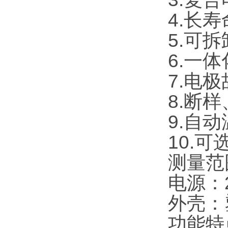
4.长
5.可
6.一
7.电
8.断
9.自
10.
测量范围：
电源：24
外壳：塑
功能特