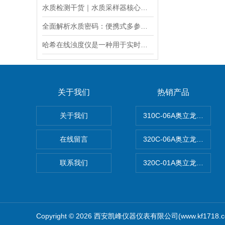
水质检测干货｜水质采样器核心知识（原理・采样瓶・流量计・遥控器・应用）
全面解析水质密码：便携式多参数水质分析仪，一键解锁，轻松应对各种水质挑战
哈希在线浊度仪是一种用于实时检测液体中浊度的仪器设
关于我们
热销产品
关于我们
310C-06A奥立龙实验
在线留言
320C-06A奥立龙实验室
联系我们
320C-01A奥立龙实验
Copyright © 2026 西安凯峰仪器仪表有限公司(www.kf1718