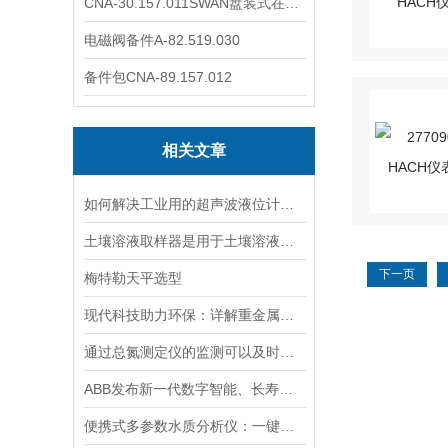
CNA-30.157.011SWAN盘装式在线溶解氧分析仪表
电磁阀备件A-82.519.030
备件包CNA-89.157.012
相关文章
如何解决工业用的超声波液位计有测量盲区
土壤溶液取样器是用于土壤溶液采样的专业仪器
下一页
梅特勒天平选型
现代科技助力环保：详解重金属检测仪在水质监测中的关键应用与优势
通过总氮测定仪的监测可以及时了解水体的营养化程度和水质状况
ABB发布新一代数字智能、长寿命pH/ORP传感器
便携式多参数水质分析仪：一键检测，全面掌握水体质量