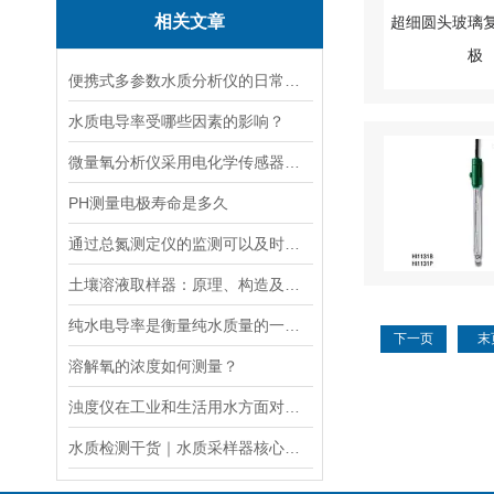
相关文章
便携式多参数水质分析仪的日常维护保养要点及电极校准方法
水质电导率受哪些因素的影响？
微量氧分析仪采用电化学传感器或燃料电池传感器来检测气体中的氧含量
PH测量电极寿命是多久
通过总氮测定仪的监测可以及时了解水体的营养化程度和水质状况
土壤溶液取样器：原理、构造及应用领域
纯水电导率是衡量纯水质量的一个重要指标
下一页
末
溶解氧的浓度如何测量？
浊度仪在工业和生活用水方面对于浊度的测量有着重要的意义
水质检测干货｜水质采样器核心知识（原理・采样瓶・流量计・遥控器・应用）