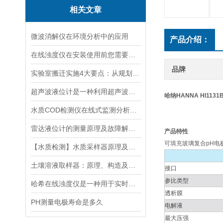
相关文章
微波消解仪在环境分析中的应用
产品介绍：
在线浊度仪在安装使用前您需要了解的一些相关知识点归纳总结
品牌
实验室搬迁实施4大要点：从规划到验收的全流程指南
超声波液位计是一种利用超声波原理进行液位测量的装置
哈纳HANNA HI11
水质COD检测仪在线式监测分析仪工业污水处理悬浮物浊度传感器
雷达液位计的测量原理及故障解决指南
产品特性
可填充玻璃复合pH电
【水质检测】水质采样器原理及分类分析
土壤溶液取样器：原理、构造及应用领域
接口
参比类型
哈希在线浊度仪是一种用于实时检测液体中浊度的仪器设
透析膜
PH测量电极寿命是多久
电解液
最大压强