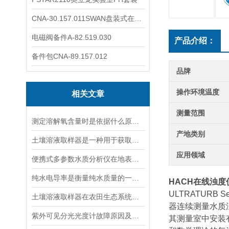
CNA-30.157.011SWAN盘装式在线溶解氧分析仪表
电磁阀备件A-82.519.030
产品介绍：
备件包CNA-89.157.012
品牌
操作环境温度
相关文章
测量范围
测定溶解氧含量时是依据什么原理的呢？
产地类别
土壤溶液取样器是一种用于获取土壤溶液的专用工具
应用领域
便携式多参数水质分析仪在地表水、污水、饮用水中的实际应用场景
纯水电导率是衡量纯水质量的一个重要指标
HACH在线浊度
ULTRATURB
土壤溶液取样器在农田生态系统研究中的应用：揭示土壤养分动态变化
器连续测量水质
紫外可见分光光度计故障原因及解决方法
其测量室中安装有