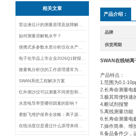
相关文章
产品介绍：
雷达液位计的测量原理及故障解决指南
品牌
如何测量溶解氧水平？
供货周期
便携式多参数水质分析仪在水产养殖中的应用
电子化学品上市企业2026Q1财报透视：营收普涨的“障眼法”
SWAN在线钠离
微量氧分析仪的工作原理通常为电化学反应或催化反应
产品特点：
SWAN系统工程解决方案
1.范围为0.1-10p
2.长寿命测量电
红外测沙仪可以测量不同类型和大小的沙物质
3.极其简便快速
水质电导率受哪些因素的影响？
4.断试剂报警
5.离线测量功能
赛默飞维护保养全攻略：离子源、色谱柱、真空系统延长寿命的关键技巧
6.长寿命测量电
在线浊度仪是通过什么原理来得到测量结果的？
7.操作简单、维
8.备品备件少，