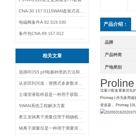
CNA-30.157.011SWAN盘装式在线溶解氧分析仪表
电磁阀备件A-82.519.030
产品介绍：
备件包CNA-89.157.012
品牌
产品种类
相关文章
产地类别
选择ROSS pH电极种类的方法和依据
Prolin
从农田到河道：便携式多参数水质分析仪在农业灌溉、水环境监测中的作用
流量计配备重量优化
土壤溶液取样器是一种用于获取土壤溶液的专用工具
Promag L作为
变送器， Proma
SWAN系统工程解决方案
奥立龙钠离子测量仪用于精确检测液体中钠离子浓度
钠离子测量仪是一种用于测量溶液中钠离子浓度的设备