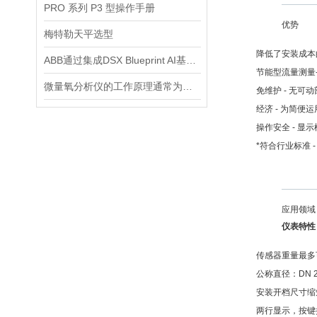
PRO 系列 P3 型操作手册
优势
梅特勒天平选型
降低了安装成本的
ABB通过集成DSX Blueprint AI基础设施，扩大与英伟达的合作
节能型流量测量
微量氧分析仪的工作原理通常为电化学反应或催化反应
免维护 - 无可
经济 - 为简便
操作安全 - 
*符合行业标准 - 
应用领域
仪表特性
传感器重量最多可
公称直径：DN 25 
安装开档尺寸缩短
两行显示，按键