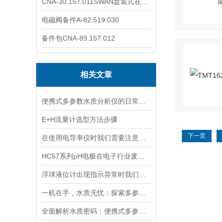
CNA-30.157.011SWAN盘装式在线溶解氧分析仪表
电磁阀备件A-82.519.030
备件包CNA-89.157.012
相关文章
便携式多参数水质分析仪的日常维护保养要点及电极校准方法
E+H流量计选型方法步骤
下一页
在使用电导率仪时我们需要注意什么呢？
HC57系列pH电极在电子行业废水中的应用
浮球液位计出现指示异常时我们应该如何处理？
一机在手，水质无忧：探索多参数水质分析仪的全面检测能力
全面解析水质密码：便携式多参数水质分析仪，一键解锁，轻松应对各种水质挑战