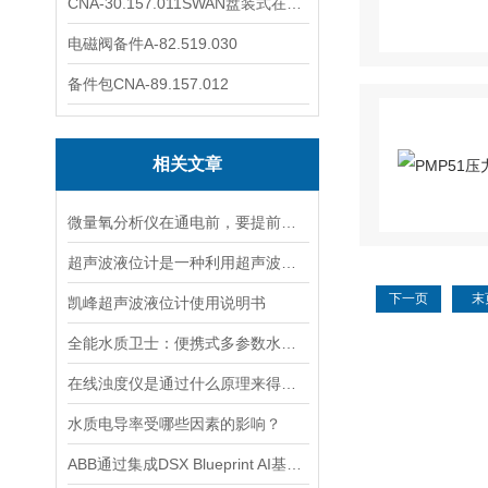
CNA-30.157.011SWAN盘装式在线溶解氧分析仪表
电磁阀备件A-82.519.030
备件包CNA-89.157.012
相关文章
微量氧分析仪在通电前，要提前做好以下事项
超声波液位计是一种利用超声波原理进行液位测量的装置
下一页
末
凯峰超声波液位计使用说明书
全能水质卫士：便携式多参数水质分析仪
在线浊度仪是通过什么原理来得到测量结果的？
水质电导率受哪些因素的影响？
ABB通过集成DSX Blueprint AI基础设施，扩大与英伟达的合作