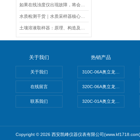
如果在线浊度仪出现故障，将会影响其准确性和稳定性
水质检测干货｜水质采样器核心知识（原理・采样瓶・流量计・遥控器・应用）
土壤溶液取样器：原理、构造及应用领域
关于我们
热销产品
关于我们
310C-06A奥立龙实验室台
在线留言
320C-06A奥立龙实验室便
联系我们
320C-01A奥立龙实验室便
Copyright © 2026 西安凯峰仪器仪表有限公司(www.kf1718.co