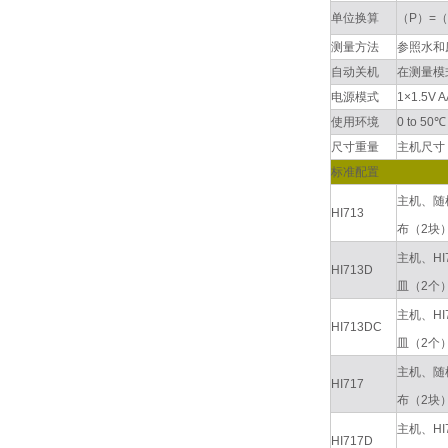
单位换算
（P）=（
测量方法
参照水和
自动关机
在测量模
电源模式
1×1.5V
使用环境
0 to 5
尺寸重量
主机尺寸：8
标准配置
主机、随
HI713
布（2块
主机、HI
HI713D
皿（2个
主机、HI
HI713DC
皿（2个
主机、随
HI717
布（2块
主机、HI
HI717D