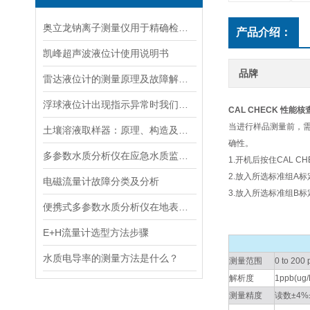
奥立龙钠离子测量仪用于精确检测液体中钠离子浓度
产品介绍：
凯峰超声波液位计使用说明书
品牌
雷达液位计的测量原理及故障解决指南
浮球液位计出现指示异常时我们应该如何处理？
CAL CHECK 性能
当进行样品测量前，需
土壤溶液取样器：原理、构造及应用领域
确性。
多参数水质分析仪在应急水质监测中的快速响应与数据可靠性保障
1.开机后按住CAL 
2.放入所选标准组A标
电磁流量计故障分类及分析
3.放入所选标准组B
便携式多参数水质分析仪在地表水、污水、饮用水中的实际应用场景
E+H流量计选型方法步骤
水质电导率的测量方法是什么？
测量范围
0 to 20
解析度
1ppb(ug/
测量精度
读数±4%±