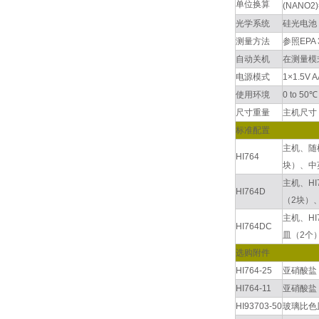
单位换算
(NANO2)
光学系统
硅光电池，
测量方法
参照EPA
自动关机
在测量模
电源模式
1×1.5V
使用环境
0 to 5
尺寸重量
主机尺寸：8
标准配置
主机、随
HI764
块）、中
主机、HI
HI764D
（2块）
主机、HI
HI764DC
皿（2个
选购附件
HI764-25
亚硝酸盐
HI764-11
亚硝酸盐（
HI93703-50
玻璃比色皿