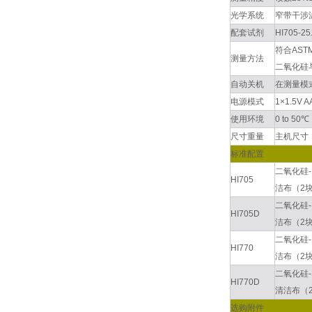
光学系统
窄带干涉滤
配套试剂
HI705
符合AST
测量方法
二氧化硅
自动关机
在测量模
电源模式
1×1.5V 
使用环境
0 to 5
尺寸重量
主机尺寸：8
标准配置
二氧化硅-
HI705
洁布（2
二氧化硅-
HI705D
洁布（2
二氧化硅-
HI770
洁布（2
二氧化硅-
HI770D
清洁布（
选购附件