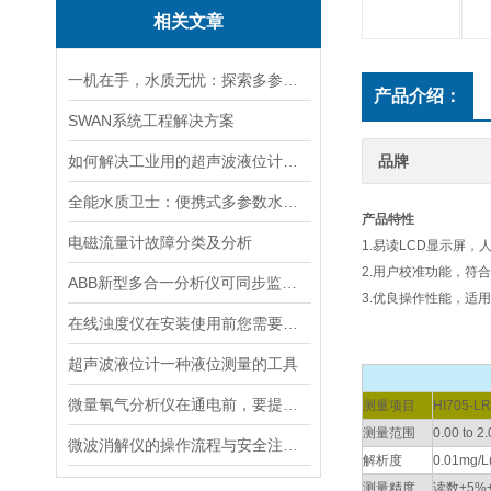
相关文章
一机在手，水质无忧：探索多参数水质分析仪的全面检测能力
产品介绍：
SWAN系统工程解决方案
如何解决工业用的超声波液位计有测量盲区
品牌
全能水质卫士：便携式多参数水质分析仪
产品特性
电磁流量计故障分类及分析
1.易读LCD显示屏
2.用户校准功能，符合
ABB新型多合一分析仪可同步监测四种气体污染物
3.优良操作性能，适
在线浊度仪在安装使用前您需要了解的一些相关知识点归纳总结
超声波液位计一种液位测量的工具
微量氧气分析仪在通电前，要提前做好以下事项
测量项目
HI705-LR
测量范围
0.00 to 2
微波消解仪的操作流程与安全注意事项分享
解析度
0.01mg/L
测量精度
读数±5%±