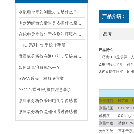
水质电导率的测量方法是什么？
产品介绍：
测定溶解氧含量时是依据什么原理的呢？
在线电导率仪对于检测的环境有什么要求？
品牌
PRO 系列 P3 型操作手册
产品特性
微量氧分析仪在通电前，要提前做好以下事项
1.易读LCD显示屏
2.用户校准功能，符合
如何测量溶解氧水平？
3.优良操作性能，适
SWAN系统工程解决方案
A211台式PH机操作注意事项
微量氧分析仪采用电化学传感器或燃料电池传感器来检测气体中的氧含量
测量项目
HI705-LR
测量范围
0.00 to 2
微量氧分析仪是如何通过传感器测量氧含量的
解析度
0.01mg/L
测量精度
读数±5%±
光学系统
窄带干涉滤