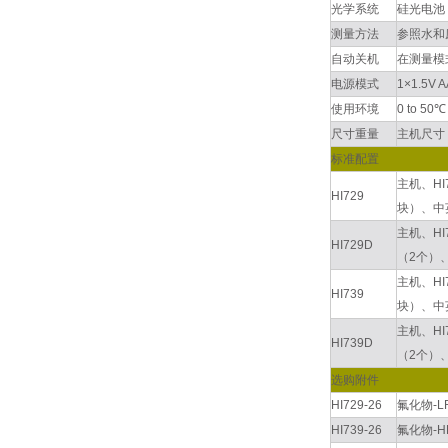
光学系统
硅光电池，
测量方法
参照水和废
自动关机
在测量模
电源模式
1×1.5V
使用环境
0 to 5
尺寸重量
主机尺寸：8
标准配置
主机、HI
HI729
块）、中
主机、HI
HI729D
（2个）
主机、HI
HI739
块）、中
主机、HI
HI739D
（2个）
选购附件
HI729-26
氟化物-
HI739-26
氟化物-