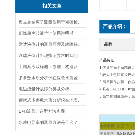
相关文章
奥立龙钠离子测量仪用于精确检测液体中钠离子浓度
产品介绍：
凯峰超声波液位计使用说明书
雷达液位计的测量原理及故障解决指南
品牌
浮球液位计出现指示异常时我们应该如何处理？
产品特点
土壤溶液取样器：原理、构造及应用领域
1.优良的光学系统设
2.较大比色皿直径设
多参数水质分析仪在应急水质监测中的快速响应与数据可靠性保障
3.简单操作步骤，仪
电磁流量计故障分类及分析
4.具有CAL EHE
5.高精度测量结果，
便携式多参数水质分析仪在地表水、污水、饮用水中的实际应用场景
E+H流量计选型方法步骤
水质电导率的测量方法是什么？
测量项目
酸度-PH(p1
测量范围
6.5 to 8.5 