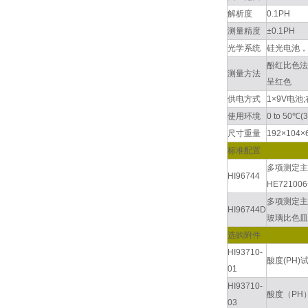
解析度
0.1PH
测量精度
±0.1PH
光学系统
硅光电池，
酚红比色法
测量方法
呈红色
供电方式
1×9V电
使用环境
0 to 50℃
尺寸重量
192×104×
标准配置
多项测定主
HI96744
HE7210
多项测定主机
HI96744D
玻璃比色皿
选购附件
HI93710-
酸度(PH
01
HI93710-
酸度（PH
03