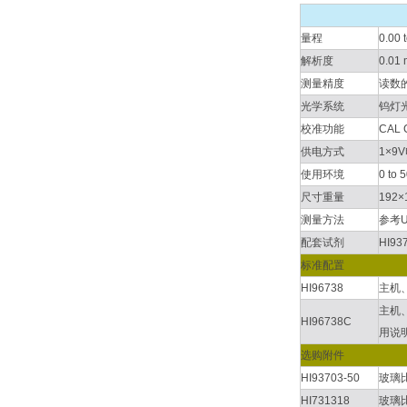
量程
0.00 
解析度
0.01 
测量精度
读数的±
光学系统
钨灯
校准功能
CAL
供电方式
1×
使用环境
0 to
尺寸重量
192×
测量方法
参考U
配套试剂
HI9
标准配置
HI96738
主机、
主机、
HI96738C
用说
选购附件
HI93703-50
玻璃比
HI731318
玻璃