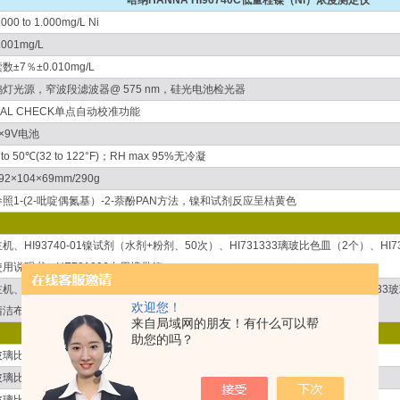
哈纳HANNA HI96740C低量程镍（Ni）浓度测定仪
.000 to 1.000mg/L Ni
.001mg/L
数±7％±0.010mg/L
钨灯光源，窄波段滤波器@ 575 nm，硅光电池检光器
CAL CHECK单点自动校准功能
×9V电池
 to 50℃(32 to 122°F)；RH max 95%无冷凝
92×104×69mm/290g
参照1-(2-吡啶偶氮基）-2-萘酚PAN方法，镍和试剂反应呈桔黄色
主机、HI93740-01镍试剂（水剂+粉剂、50次）、HI731333璃玻比色皿（2个）、H
使用说明书、HE721006专用携带箱
主机、HI93740-01镍试剂（水剂+粉剂、50次）、HI96740-11镍标准组、HI73133
欢迎您！
清洁布（2块）、中英文使用说明书、HE721010专用携带箱
来自局域网的朋友！有什么可以帮
助您的吗？
玻璃比色皿清洗液，500 mL
玻璃比色皿专用清洗布、规格：4块/组