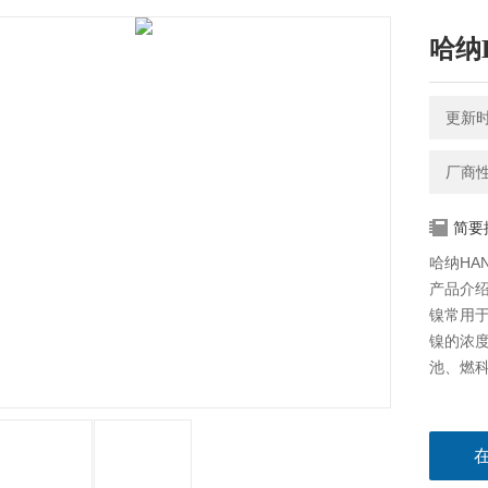
哈纳
更新时间
厂商
简要
哈纳HA
产品介
镍常用
镍的浓
池、燃