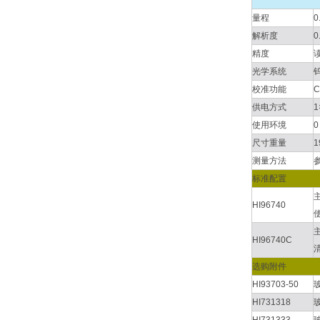
量程
0
解析度
0
精度
读
光学系统
校准功能
供电方式
1
使用环境
0
尺寸重量
1
测量方法
标准配置
HI96740
HI96740C
选购附件
HI93703-50
HI731318