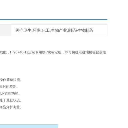
医疗卫生,环保,化工,生物产业,制药/生物制药
能，HI96740-11定制专用镍(Ni)标定组，即可快捷准确地检验仪器性
，操作简单快捷。
应时间差别。
LP管理功能。
能处于最佳状态。
样品分析测量。