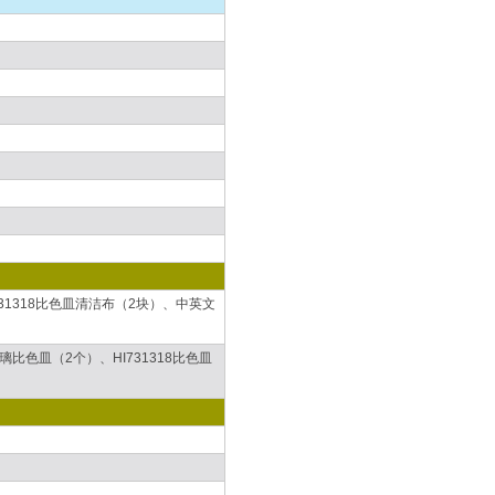
I731318比色皿清洁布（2块）、中英文
3玻璃比色皿（2个）、HI731318比色皿