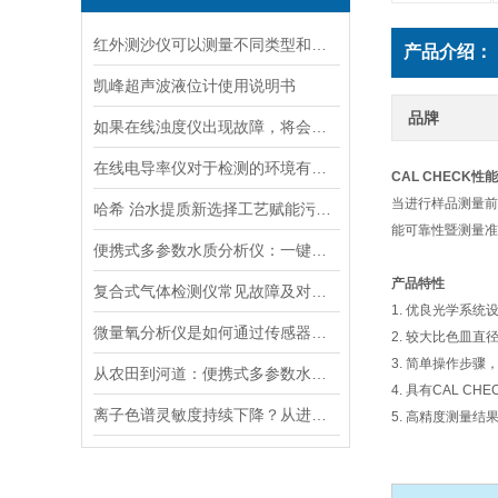
红外测沙仪可以测量不同类型和大小的沙物质
产品介绍：
凯峰超声波液位计使用说明书
品牌
如果在线浊度仪出现故障，将会影响其准确性和稳定性
在线电导率仪对于检测的环境有什么要求？
CAL CHECK性
当进行样品测量前，
哈希 治水提质新选择工艺赋能污水处理厂提标升级
能可靠性暨测量准
便携式多参数水质分析仪：一键检测，全面掌握水体质量
产品特性
复合式气体检测仪常见故障及对应解决办法大公开
1. 优良光学系
微量氧分析仪是如何通过传感器测量氧含量的
2. 较大比色皿
3. 简单操作步
从农田到河道：便携式多参数水质分析仪在农业灌溉、水环境监测中的作用
4. 具有CAL 
离子色谱灵敏度持续下降？从进样到检测器，系统级“体检”
5. 高精度测量