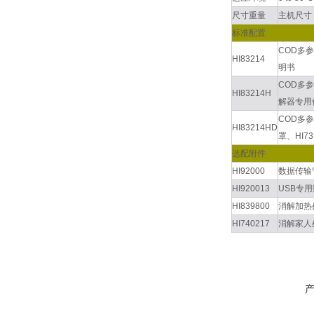
尺寸重量
主机尺寸：
标准配置
COD多
HI83214
明书
COD多参数
HI83214H
解器专用
COD多参
HI83214HD
罩、HI
选配附件
HI92000
数据传输
HI920013
USB专
HI839800
消解加热
HI740217
消解家人