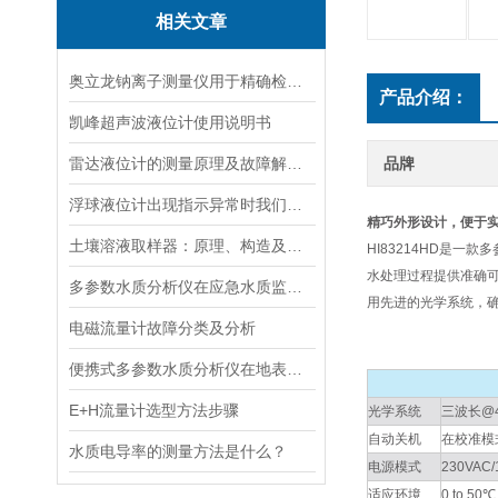
相关文章
奥立龙钠离子测量仪用于精确检测液体中钠离子浓度
产品介绍：
凯峰超声波液位计使用说明书
雷达液位计的测量原理及故障解决指南
品牌
浮球液位计出现指示异常时我们应该如何处理？
精巧外形设计，便于
土壤溶液取样器：原理、构造及应用领域
HI83214HD是一
水处理过程提供准确可靠
多参数水质分析仪在应急水质监测中的快速响应与数据可靠性保障
用先进的光学系统，
电磁流量计故障分类及分析
便携式多参数水质分析仪在地表水、污水、饮用水中的实际应用场景
E+H流量计选型方法步骤
光学系统
三波长@4
自动关机
在校准模
水质电导率的测量方法是什么？
电源模式
230VAC
适应环境
0 to 5