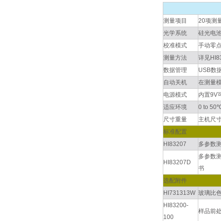
测量项目
20项测
光学系统
硅光电池
校准模式
手动零点
测量方法
详见HI
数据管理
USB数
自动关机
在测量模
电源模式
内置9V
适应环境
0 to 
尺寸重量
主机尺寸：
标准配置
HI83207
多参数测
多参数测
HI83207D
书
选配附件
HI731313W
玻璃比色
HI83200-
样品前
100