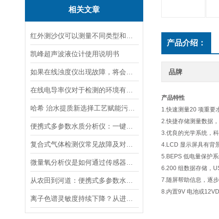
相关文章
红外测沙仪可以测量不同类型和大小的沙物质
产品介绍：
凯峰超声波液位计使用说明书
如果在线浊度仪出现故障，将会影响其准确性和稳定性
品牌
在线电导率仪对于检测的环境有什么要求？
产品特性
哈希 治水提质新选择工艺赋能污水处理厂提标升级
1.快速测量20 项重
2.快捷存储测量数据
便携式多参数水质分析仪：一键检测，全面掌握水体质量
3.优良的光学系统，
复合式气体检测仪常见故障及对应解决办法大公开
4.LCD 显示屏具
5.BEPS 低电量保
微量氧分析仪是如何通过传感器测量氧含量的
6.200 组数据存储
从农田到河道：便携式多参数水质分析仪在农业灌溉、水环境监测中的作用
7.随屏帮助信息，逐
8.内置9V 电池或1
离子色谱灵敏度持续下降？从进样到检测器，系统级“体检”