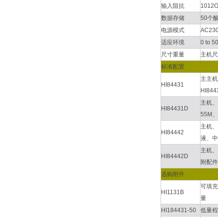
输入阻抗
1012
数据存储
50个
电源模式
AC23
适应环境
0 to
尺寸重量
主机尺寸
标准配置
主主机
HI84431
HI8
主机、H
HI84431D
55M
主机、
HI84442
液、中
主机、H
HI84442D
附配件
选购附件
可填充
HI1131B
量
HI184431-50
低量程