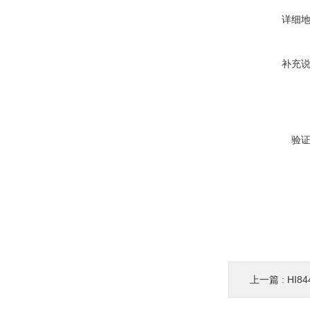
详细
补充
验
上一篇 :
HI8