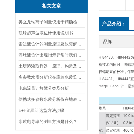
相关文章
奥立龙钠离子测量仪用于精确检测液体中钠离子浓度
产品介绍：
凯峰超声波液位计使用说明书
品牌
雷达液位计的测量原理及故障解决指南
浮球液位计出现指示异常时我们应该如何处理？
HI84430、HI
析技术的同时，将蠕
土壤溶液取样器：原理、构造及应用领域
行蠕动泵的校准，保证
多参数水质分析仪在应急水质监测中的快速响应与数据可靠性保障
HI84431、HI8
meq/L Caco3
电磁流量计故障分类及分析
便携式多参数水质分析仪在地表水、污水、饮用水中的实际应用场景
型号
HI8
E+H流量计选型方法步骤
滴定范围
10.0 
水质电导率的测量方法是什么？
(VL/UL)
0.3 t
范
滴定范围
400 t