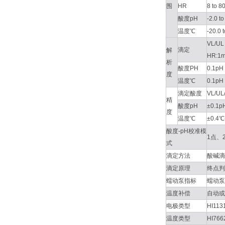
围
HR
8 to 
酸度pH
-2.0 t
温度℃
-20.0
VL/UL
滴定
解
HR:1m
析
酸度PH
0.1pH
度
温度℃
0.1pH
滴定酸度
VL/U
精
酸度pH
±0.1p
度
温度℃
±0.
酸度-pH校准模
1点、
式
滴定方法
酸碱滴
滴定原理
终点判定
蠕动泵指标
蠕动泵流
温度补偿
自动或手
电极类型
HI1
温度类型
HI7