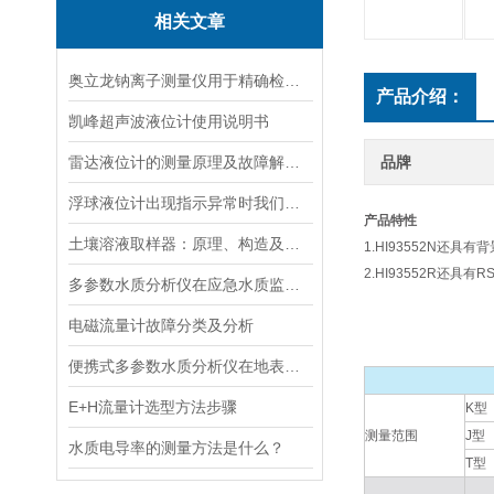
相关文章
奥立龙钠离子测量仪用于精确检测液体中钠离子浓度
产品介绍：
凯峰超声波液位计使用说明书
雷达液位计的测量原理及故障解决指南
品牌
浮球液位计出现指示异常时我们应该如何处理？
产品特性
土壤溶液取样器：原理、构造及应用领域
1.HI93552N
2.HI93552R还具
多参数水质分析仪在应急水质监测中的快速响应与数据可靠性保障
电磁流量计故障分类及分析
便携式多参数水质分析仪在地表水、污水、饮用水中的实际应用场景
E+H流量计选型方法步骤
K型
测量范围
J型
水质电导率的测量方法是什么？
T型