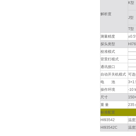
K型
解析度
J型
T型
测量精度
±0.
探头类型
HI
校准模式
------
背景灯模式
------
通讯接口
------
自动开关机模式
可选
电 池
3×
操作环境
-10
尺寸
150
重 量
235 
标准配置
HI93542
温度
HI93542C
温度