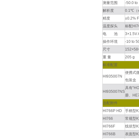
测量范围
-50.0 t
解析度
0.1℃（
精度
±0.2
温度探头
标配HI
电 池
3×1.
操作环境
-10 to
尺寸
152×58
重 量
205 g
标准配置
便携式微
HI935007N
包装盒
具有“H
HI935007NS
册、HE
选配附件
HI766P HD
手柄型
HI766
常规型
HI766F
线状型
HI766B
表面型