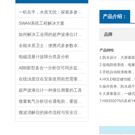
一机在手，水质无忧：探索多参数水质分析仪的全面检测能力
产品介绍：
SWAN系统工程解决方案
如何解决工业用的超声波液位计有测量盲区
品牌
全能水质卫士：便携式多参数水质分析仪
产品特性
电磁流量计故障分类及分析
1.防水设计，大屏幕双
2.低电防错系统，电
ABB新型多合一分析仪可同步监测四种气体污染物
3.开机自动校准检测
在线浊度仪在安装使用前您需要了解的一些相关知识点归纳总结
4.HOLD锁定键功
5.操作简单、防水易
超声波液位计一种液位测量的工具
6.大屏幕显示，一键
微量氧气分析仪在通电前，要提前做好以下事项
7.HI935007N
微波消解仪的操作流程与安全注意事项分享