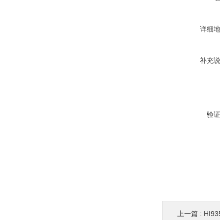
详细
补充
验
上一篇 :
HI9