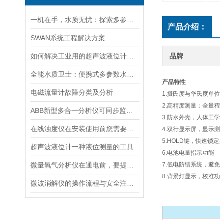
一机在手，水质无忧：探索多参数水质分析仪的全面检测能力
产品介绍：
SWAN系统工程解决方案
如何解决工业用的超声波液位计有测量盲区
品牌
全能水质卫士：便携式多参数水质分析仪
产品特性
电磁流量计故障分类及分析
1.摄氏度与华氏度单
2.高精度测量：全量程
ABB新型多合一分析仪可同步监测四种气体污染物
3.防水外壳，人体工
在线浊度仪在安装使用前您需要了解的一些相关知识点归纳总结
4.双行显示屏，显示
5.HOLD键，快速锁
超声波液位计一种液位测量的工具
6.电池电量指示功能
微量氧气分析仪在通电前，要提前做好以下事项
7.低电防错系统，避
8.背景灯显示，校准
微波消解仪的操作流程与安全注意事项分享