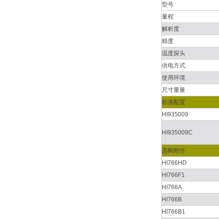
型号
量程
解析度
精度
温度探头
供电方式
使用环境
尺寸重量
标准配置
HI935009
HI935009C
选购附件
HI766HD
HI766F1
HI766A
HI766B
HI766B1