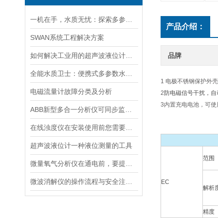
一机在手，水质无忧：探索多参数水质分析仪的全面检测能力
产品介绍：
SWAN系统工程解决方案
如何解决工业用的超声波液位计有测量盲区
品牌
全能水质卫士：便携式多参数水质分析仪
1 电极不锈钢保护外
电磁流量计故障分类及分析
2
防电磁信号干扰，自
3内置充电电池，可
ABB新型多合一分析仪可同步监测四种气体污染物
在线浊度仪在安装使用前您需要了解的一些相关知识点归纳总结
超声波液位计一种液位测量的工具
范围
微量氧气分析仪在通电前，要提前做好以下事项
微波消解仪的操作流程与安全注意事项分享
EC
解析
精度