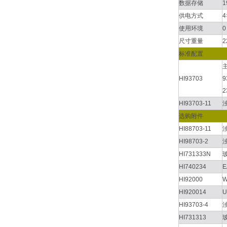
数据存储
供电方式
4
使用环境
0
尺寸重量
2
标准配置
主
HI93703
9
HI93703-11
选购附件
HI88703-11
HI98703-2
HI731333N
HI740234
HI92000
HI920014
HI93703-4
HI731313