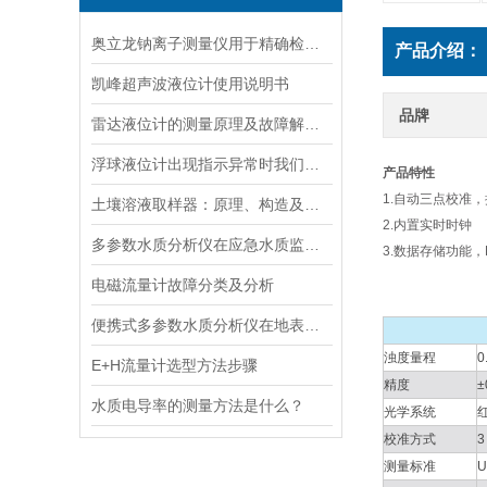
奥立龙钠离子测量仪用于精确检测液体中钠离子浓度
产品介绍：
凯峰超声波液位计使用说明书
品牌
雷达液位计的测量原理及故障解决指南
浮球液位计出现指示异常时我们应该如何处理？
产品特性
1.自动三点校准
土壤溶液取样器：原理、构造及应用领域
2.内置实时时钟
多参数水质分析仪在应急水质监测中的快速响应与数据可靠性保障
3.数据存储功能，
电磁流量计故障分类及分析
便携式多参数水质分析仪在地表水、污水、饮用水中的实际应用场景
浊度量程
0
E+H流量计选型方法步骤
精度
水质电导率的测量方法是什么？
光学系统
校准方式
3
测量标准
U