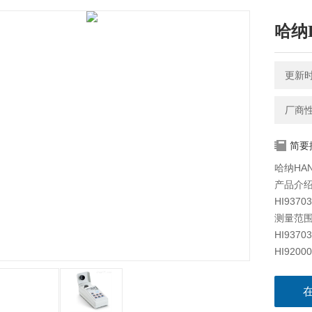
哈纳
更新时间
厂商
简要
哈纳HA
产品介
HI93
测量范围：
HI93
HI92
最近校