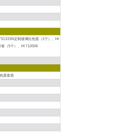
I 731333N定制玻璃比色皿（2个）、HI
标签（5个）、HI 710006
璃比色皿套装