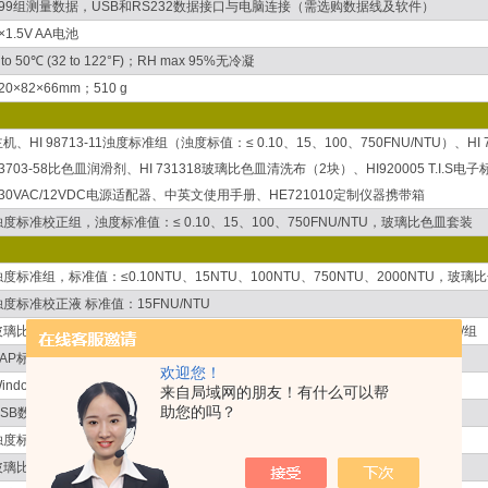
199组测量数据，USB和RS232数据接口与电脑连接（需选购数据线及软件）
×1.5V AA电池
 to 50℃ (32 to 122°F)；RH max 95%无冷凝
20×82×66mm；510 g
机、HI 98713-11浊度标准组（浊度标值：≤ 0.10、15、100、750FNU/NTU）、H
3703-58比色皿润滑剂、HI 731318玻璃比色皿清洗布（2块）、HI920005 T.I.S电子
230VAC/12VDC电源适配器、中英文使用手册、HE721010定制仪器携带箱
浊度标准校正组，浊度标准值：≤ 0.10、15、100、750FNU/NTU，玻璃比色皿套装
浊度标准组，标准值：≤0.10NTU、15NTU、100NTU、750NTU、2000NTU，玻
浊度标准校正液 标准值：15FNU/NTU
玻璃比色皿，由HI731331 玻璃比色皿杯和HI93703-60 比色皿盖组成、规格：4套/组
EAP标准专用光源，适用于浊度测定仪
欢迎您！
Windows数据处理软件
来自局域网的朋友！有什么可以帮
助您的吗？
USB数据传输线
浊度标准标准组
玻璃比色皿套装