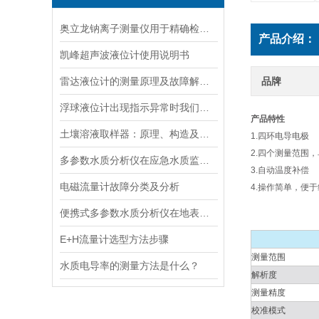
奥立龙钠离子测量仪用于精确检测液体中钠离子浓度
产品介绍：
凯峰超声波液位计使用说明书
雷达液位计的测量原理及故障解决指南
品牌
浮球液位计出现指示异常时我们应该如何处理？
产品特性
土壤溶液取样器：原理、构造及应用领域
1.四环电导电极
2.四个测量范围
多参数水质分析仪在应急水质监测中的快速响应与数据可靠性保障
3.自动温度补偿
电磁流量计故障分类及分析
4.操作简单，便
便携式多参数水质分析仪在地表水、污水、饮用水中的实际应用场景
E+H流量计选型方法步骤
测量范围
水质电导率的测量方法是什么？
解析度
测量精度
校准模式