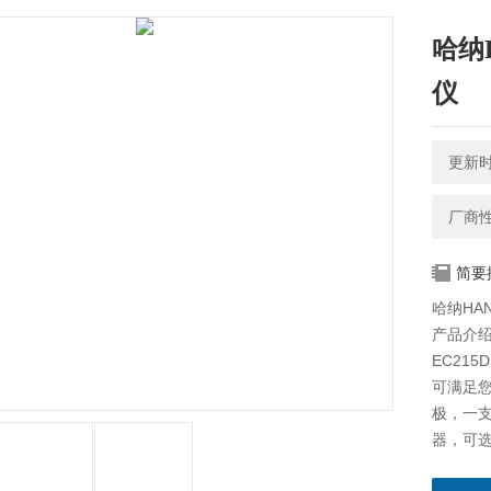
哈纳
仪
更新时间
厂商
简要
哈纳HA
产品介
EC21
可满足您
极，一
器，可
用。