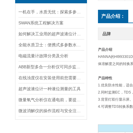
一机在手，水质无忧：探索多参数水质分析仪的全面检测能力
产品介绍：
SWAN系统工程解决方案
如何解决工业用的超声波液位计有测量盲区
品牌
全能水质卫士：便携式多参数水质分析仪
产品介绍
电磁流量计故障分类及分析
HANNA的HI99
体溶解度之间的转换
ABB新型多合一分析仪可同步监测四种气体污染物
在线浊度仪在安装使用前您需要了解的一些相关知识点归纳总结
产品特性
1.优良防水性能，适
超声波液位计一种液位测量的工具
2.同时监测EC，TD
微量氧气分析仪在通电前，要提前做好以下事项
3.背景灯双行显示屏。
4.可调整TDS转换系
微波消解仪的操作流程与安全注意事项分享