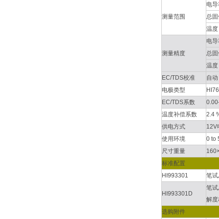
电导
测量范围
总固
温度
电导
测量精度
总固
温度
EC/TDS校准
自动，
电极类型
HI
EC/TDS系数
0.00
温度补偿系数
2.4
供电方式
12
使用环境
0 to
尺寸重量
160
标准配置
HI993301
笔试
笔试
HI993301D
解度
选购附件