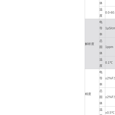
体
温
0.0-60
度
电
导
1µS/c
率
总
解析度
固
1ppm
体
温
0.1℃
度
电
导
±2%F.
率
总
精度
固
±2%F.
体
温
±0.5℃