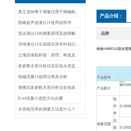
奥立龙钠离子测量仪用于精确检测液体中钠离子浓度
产品介绍：
凯峰超声波液位计使用说明书
雷达液位计的测量原理及故障解决指南
品牌
浮球液位计出现指示异常时我们应该如何处理？
哈纳 HI98311防水型
土壤溶液取样器：原理、构造及应用领域
多参数水质分析仪在应急水质监测中的快速响应与数据可靠性保障
电磁流量计故障分类及分析
产品型号
便携式多参数水质分析仪在地表水、污水、饮用水中的实际应用场景
产品图片
E+H流量计选型方法步骤
电
导
0-399
水质电导率的测量方法是什么？
率
总
测量范围
固
0-200