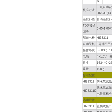
度
一点自动识
校准方法
HI7031(14
温度补偿
自动温度补偿
TDS 转换
0.45-1.0
因子
配套电极
HI73311
自动关机
8分钟不用
操作环境
0-50℃; R
电池
4×1.5V
尺寸
163×40×2
重量
100 g
标准配置
HI98311
防水笔试低量
防水笔试低量
HI98311D
电导率标准
选购附件
HI73311
直插式接口专