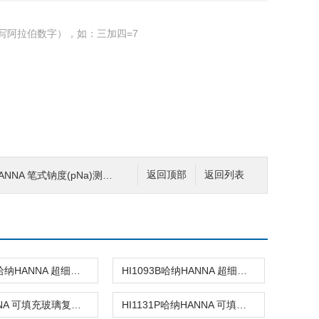
写阿拉伯数字），如：三加四=7
ANNA 笔式钠度(pNa)测定仪
返回顶部
返回列表
HI1083B哈纳HANNA 超细圆头玻璃复合酸度电极
HI1093B哈纳HANNA 超细超长锥形头玻璃复合酸度电极
哈纳HANNA 可填充玻璃复合酸度电极
HI1131P哈纳HANNA 可填充玻璃复合酸度电极