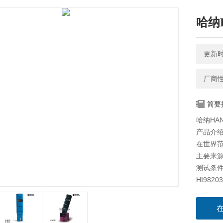
哈纳
更新时间
厂商
简要
哈纳HAN
产品介
在世界
主要来
测试条
HI98
各类鱼塘
他盐度