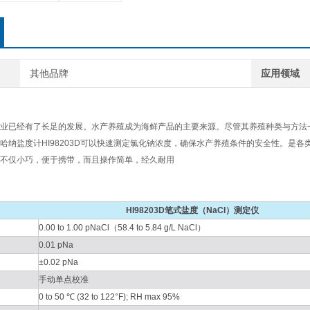
其他品牌
应用领域
业已经有了长足的发展。水产养殖成为海鲜产品的主要来源。尽管其养殖种类与方法
哈纳盐度计HI98203D可以快速测定氯化钠浓度，确保水产养殖条件的安全性。是各类
不仅小巧，便于携带，而且操作简单，经久耐用
HI98203D笔式盐度（NaCI）测定仪
0.00 to 1.00 pNaCl（58.4 to 5.84 g/L NaCl）
0.01 pNa
±0.02 pNa
手动单点校准
0 to 50 ℃ (32 to 122°F); RH max 95%