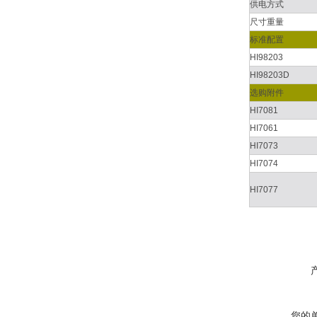
供电方式
尺寸重量
标准配置
HI98203
HI98203D
选购附件
HI7081
HI7061
HI7073
HI7074
HI7077
您的