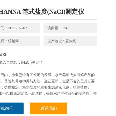
HANNA 笔式盐度(NaCI)测定仪
：2022-07-07
访问量：756
性质：经销商
生产地址：意大利
描述：
NA 笔式盐度(NaCI)测定仪
绍
范围内，渔业已经有了长足的发展。水产养殖成为海鲜产品的
源。尽管其养殖种类与方法一直在更新，但是不变的是其必要
件：盐度测定。海水盐度的主要来源是氯化钠。哈纳盐度计
203D可以快速测定氯化钠浓度，确保水产养殖条件的安全性。是
、水产养殖基地的*。哈纳盐度计HI98203D相比市场上的其
计，其
在线询价
联系我们