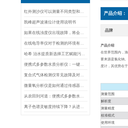
红外测沙仪可以测量不同类型和大小的沙物质
产品介绍：
凯峰超声波液位计使用说明书
品牌
如果在线浊度仪出现故障，将会影响其准确性和稳定性
在线电导率仪对于检测的环境有什么要求？
产品介绍
在世界范围内，渔
哈希 治水提质新选择工艺赋能污水处理厂提标升级
要来源是氯化钠。
便携式多参数水质分析仪：一键检测，全面掌握水体质量
度计，其优势在于
复合式气体检测仪常见故障及对应解决办法大公开
微量氧分析仪是如何通过传感器测量氧含量的
测量范围
从农田到河道：便携式多参数水质分析仪在农业灌溉、水环境监测中的作用
解析度
离子色谱灵敏度持续下降？从进样到检测器，系统级“体检”
测量精度
校准模式
使用环境