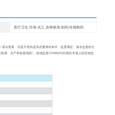
医疗卫生,环保,化工,农林牧渔,制药/生物制药
一直在更新，但是不变的是其必要测试条件：盐度测定。海水盐度的主
鱼塘、水产养殖基地的*。哈纳盐度计HI98203D相比市场上的其他盐