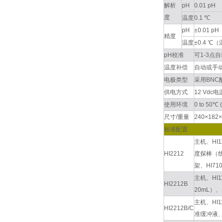
解析
pH
0.01 pH
度
温度
0.1 ℃
pH
±0.01 pH
精度
温度
±0.4 
pH校准
可1-3点自
温度补偿
自动或手动温
电极类型
采用BNC
供电方式
12 Vdc
使用环境
0 to 50℃
尺寸/重量
240×182×
标准配置
主机、HI
HI2212
度探棒（线长
架、HI7
主机、HI
HI2212B
20mL）
主机、HI1
HI2212B/C
准缓冲液、