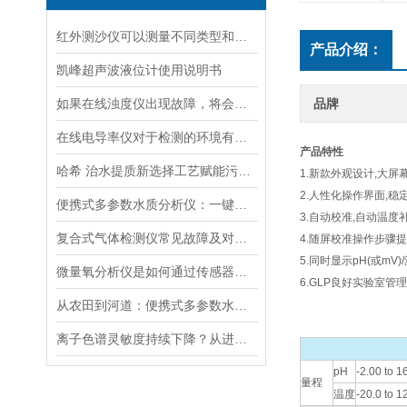
红外测沙仪可以测量不同类型和大小的沙物质
产品介绍：
凯峰超声波液位计使用说明书
如果在线浊度仪出现故障，将会影响其准确性和稳定性
品牌
在线电导率仪对于检测的环境有什么要求？
产品特性
哈希 治水提质新选择工艺赋能污水处理厂提标升级
1.新款外观设计,大屏
2.人性化操作界面,稳
便携式多参数水质分析仪：一键检测，全面掌握水体质量
3.自动校准,自动温度
复合式气体检测仪常见故障及对应解决办法大公开
4.随屏校准操作步骤
5.同时显示pH(或mV)
微量氧分析仪是如何通过传感器测量氧含量的
6.GLP良好实验室管
从农田到河道：便携式多参数水质分析仪在农业灌溉、水环境监测中的作用
离子色谱灵敏度持续下降？从进样到检测器，系统级“体检”
pH
-2.00 to 1
量程
温度
-20.0 to 