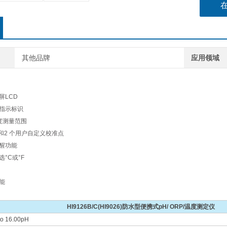
其他品牌
应用领域
屏LCD
作指示标识
温度测量范围
点和2 个用户自定义校准点
提醒功能
°C或°F
能
HI9126B/C(HI9026)防水型便携式pH/ ORP/
温度测定仪
 to 16.00pH