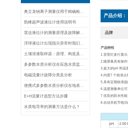
奥立龙钠离子测量仪用于精确检测液体中钠离子浓度
产品介绍：
凯峰超声波液位计使用说明书
雷达液位计的测量原理及故障解决指南
品牌
浮球液位计出现指示异常时我们应该如何处理？
产品特性
土壤溶液取样器：原理、构造及应用领域
1.背景灯多行显示
2.随屏幕具有操
多参数水质分析仪在应急水质监测中的快速响应与数据可靠性保障
3.超大的pH 和
电磁流量计故障分类及分析
4.内置7 个校准
5.具有定期校准
便携式多参数水质分析仪在地表水、污水、饮用水中的实际应用场景
6.温度测量单位可选
E+H流量计选型方法步骤
7.优良的防水性能
8.自动关机节电功
水质电导率的测量方法是什么？
pH
-2.00