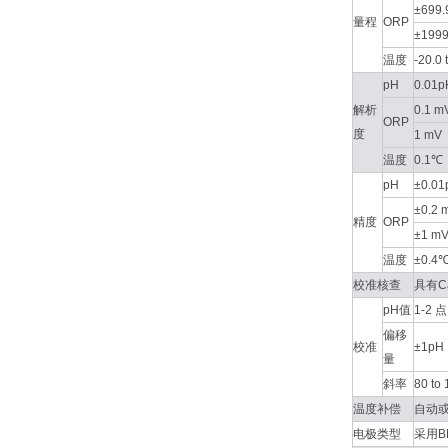
±699.
量程
ORP
±199
温度
-20.0 
pH
0.01p
解析
0.1 m
ORP
度
1 mV
温度
0.1℃
pH
±0.01
±0.2 
精度
ORP
±1 m
温度
±0.4
校准核查
具有C
pH值
1-2 点
偏移
校准
±1pH
量
斜率
80 to
温度补偿
自动或手动
电极类型
采用B