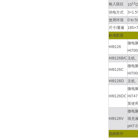
12
输入阻抗
10
供电方式
3×1
使用环境
0 to 
尺寸/重量
185×7
标准配置
微电脑
HI9126
HI7
HI9126B/C
主机、
微电脑
HI9126C
HI7
HI9126D
主机、
微电脑
HI9126DC
HI74
英使用
微电脑
HI9126V
填充液
pH7
选购附件