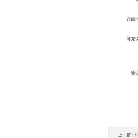
详细
补充
验
上一篇 :
H