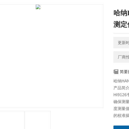
哈纳
测定
更新时间
厂商
简要
哈纳HA
产品简
HI91
确保测量
度测量值
的校准操
（pH4.