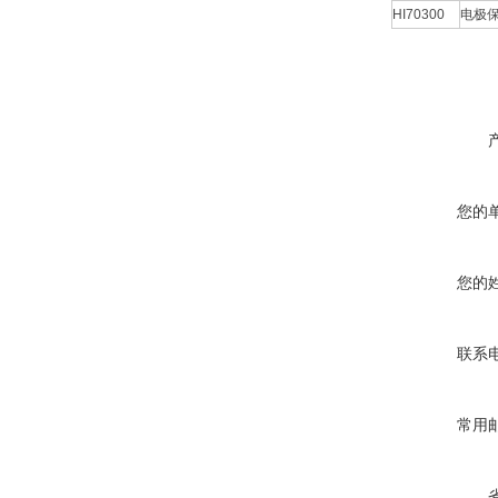
HI70300
电极
您的
您的
联系
常用