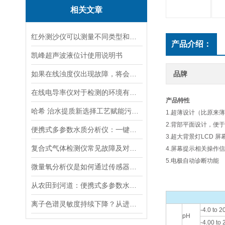
相关文章
红外测沙仪可以测量不同类型和大小的沙物质
产品介绍：
凯峰超声波液位计使用说明书
如果在线浊度仪出现故障，将会影响其准确性和稳定性
品牌
在线电导率仪对于检测的环境有什么要求？
产品特性
哈希 治水提质新选择工艺赋能污水处理厂提标升级
1.超薄设计（比原来薄
2.背部平面设计，便
便携式多参数水质分析仪：一键检测，全面掌握水体质量
3.超大背景灯LCD 屏
复合式气体检测仪常见故障及对应解决办法大公开
4.屏幕提示相关操作
5.电极自动诊断功能
微量氧分析仪是如何通过传感器测量氧含量的
从农田到河道：便携式多参数水质分析仪在农业灌溉、水环境监测中的作用
离子色谱灵敏度持续下降？从进样到检测器，系统级“体检”
-4.0 to 2
pH
-4.00 to