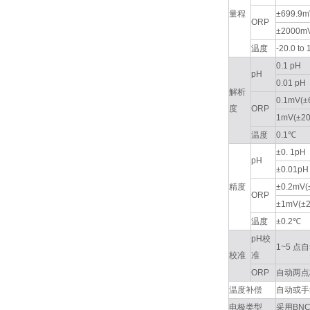
量程
±699.9m
ORP
±2000m
温度
-20.0 to
0.1 pH
pH
0.01 pH
解析
0.1mV(±
度
ORP
1mV(±2
温度
0.1℃
±0. 1pH
pH
±0.01pH
精度
±0.2mV(
ORP
±1mV(±
温度
±0.2℃
pH校
1~5 点自
校准
准
ORP
自动两点校
温度补偿
自动或手动温度
电极类型
采用BN