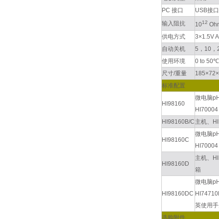
PC 接口
USB接口
12
输入阻抗
10
Oh
供电方式
3×1.5V
自动关机
5，10
使用环境
0 to 50
尺寸/重量
185×72×
标准配置
微电脑p
HI98160
HI700
HI98160B/C
主机、H
微电脑p
HI98160C
HI700
主机、HI
HI98160D
箱
微电脑p
HI98160DC
HI747
英使用手
选购附件