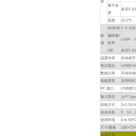
度
离子浓
多至5 点
度
温度
±0.2℃
pH校准
1~5 点自
校
偏移量/
±1pH ；(
准
斜率
ISE
多至5 点
温度补偿
自动或手动温度
电位阻抗
±2000 m
数据记录
手动存储
电极类型
采用BN
PC 接口
USB接口
12
输入阻抗
10
Oh
供电方式
3×1.5V
自动关机
5，10
使用环境
0 to 50
尺寸/重量
185×72×
标准配置