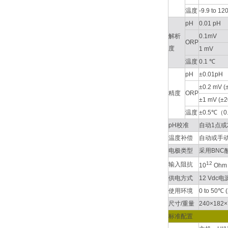
温度
-9.9 to 1
pH
0.01 pH
解析
0.1mV
ORP
度
1 mV
温度
0.1 ℃
pH
±0.01pH
±0.2 mV (
精度
ORP
±1 mV (±
温度
±0.5℃（0
pH校准
自动1点或2点
温度补偿
自动或手动温
电极类型
采用BNC
12
输入阻抗
10
Ohm
供电方式
12 Vdc
使用环境
0 to 50℃ 
尺寸/重量
240×182×
标准配置