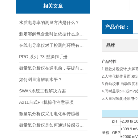
相关文章
水质电导率的测量方法是什么？
产品介绍：
测定溶解氧含量时是依据什么原理的呢？
在线电导率仪对于检测的环境有什么要求？
品牌
PRO 系列 P3 型操作手册
产品特性
微量氧分析仪在通电前，要提前做好以下事项
1.新款外观设计,大屏
2.人性化操作界面,稳
如何测量溶解氧水平？
3.自动校准,自动温度
SWAN系统工程解决方案
4.同时显示pH(或mV)
5.大量程氧化还原电
A211台式PH机操作注意事项
微量氧分析仪采用电化学传感器或燃料电池传感器来检测气体中的氧含量
pH
-2.00 to 1
微量氧分析仪是如何通过传感器测量氧含量的
±399.9 m
量程
ORP
±2000 mV