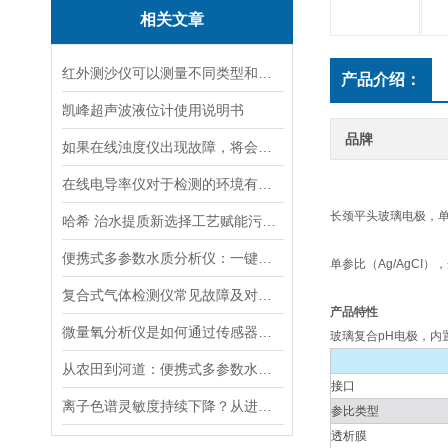
相关文章
红外测沙仪可以测量不同类型和大小的沙物质
产品介绍：
凯峰超声波液位计使用说明书
品牌
如果在线浊度仪出现故障，将会影响其准确性和稳定性
在线电导率仪对于检测的环境有什么要求？
长颈平头玻璃电极，单参
哈希 治水提质新选择工艺赋能污水处理厂提标升级
便携式多参数水质分析仪：一键检测，全面掌握水体质量
单参比（Ag/AgCI）
复合式气体检测仪常见故障及对应解决办法大公开
产品特性
微量氧分析仪是如何通过传感器测量氧含量的
玻璃复合pH电极，内
从农田到河道：便携式多参数水质分析仪在农业灌溉、水环境监测中的作用
接口
离子色谱灵敏度持续下降？从进样到检测器，系统级“体检”
参比类型
透析膜