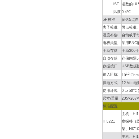
ISE
读数的±0.
温度
0.4℃
pH校准
多达5点自动
离子校准
两点校准, 
温度补偿
自动或手动温
电极类型
采用BNC
手动存储
手动300
自动存储
存储间隔5、
数据接口
USB数
12
输入阻抗
10
Ohm
供电方式
12 Vdc
使用环境
0 to 50℃
尺寸/重量
235×207×
标准配置
主机、HI
HI3221
度探棒（线长
架、HI7
主机、HI