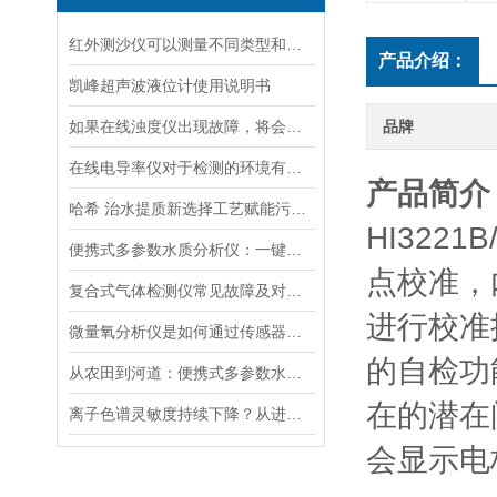
红外测沙仪可以测量不同类型和大小的沙物质
产品介绍：
凯峰超声波液位计使用说明书
如果在线浊度仪出现故障，将会影响其准确性和稳定性
品牌
在线电导率仪对于检测的环境有什么要求？
产品简介
哈希 治水提质新选择工艺赋能污水处理厂提标升级
HI322
便携式多参数水质分析仪：一键检测，全面掌握水体质量
点校准，
复合式气体检测仪常见故障及对应解决办法大公开
进行校准
微量氧分析仪是如何通过传感器测量氧含量的
的自检功
从农田到河道：便携式多参数水质分析仪在农业灌溉、水环境监测中的作用
在的潜在
离子色谱灵敏度持续下降？从进样到检测器，系统级“体检”
会显示电