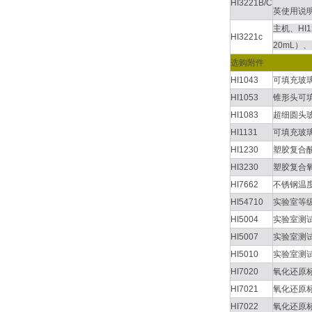
HI3221B/C
英使用说
主机、HI
HI3221c
20mL）
选购附件
HI1043
可填充玻
HI1053
锥形头可
HI1083
超细圆头
HI1131
可填充玻
HI1230
塑胶复合
HI3230
塑胶复合
HI7662
不锈钢温
HI54710
实验室等
HI5004
实验室测
HI5007
实验室测
HI5010
实验室测
HI7020
氧化还原
HI7021
氧化还原
HI7022
氧化还原