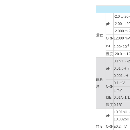
-2.0 to 20.
pH
-2.00 to 2
-2.000 to 
量程
ORP
±2000 mV
-3
ISE
1.00×10
温度
-20.0 to 
0.1pH（-2.
pH
0.01 pH（-
0.001 pH
解析
0.1 mV
度
ORP
1 mV
ISE
0.01/0.1/
温度
0.1℃
±0.01pH（
pH
±0.002pH
精度
ORP
±0.2 mV