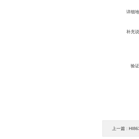
详细
补充
验
上一篇 :
HI8