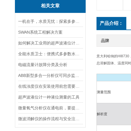
相关文章
一机在手，水质无忧：探索多参数水质分析仪的全面检测能力
产品介绍：
SWAN系统工程解决方案
品牌
如何解决工业用的超声波液位计有测量盲区
全能水质卫士：便携式多参数水质分析仪
意大利哈纳的HI87
总溶解固体、温度同
电磁流量计故障分类及分析
ABB新型多合一分析仪可同步监测四种气体污染物
在线浊度仪在安装使用前您需要了解的一些相关知识点归纳总结
测量范围
超声波液位计一种液位测量的工具
微量氧气分析仪在通电前，要提前做好以下事项
解析度
微波消解仪的操作流程与安全注意事项分享