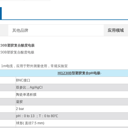
其他品牌
应用领域
1230B塑胶复合酸度电极
1230B塑胶复合酸度电极
，1m电缆，应用于野外测量使用，常规实验室
HI1230B
型塑胶复合pH电极
-
BNC接口
双参比，Ag/AgCl
陶瓷单透析膜
凝胶
2 bar
pH：0 to 13 ；T：0 to 80℃
球形( 直径7.5 mm)