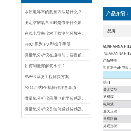
水质电导率的测量方法是什么？
产品介绍：
测定溶解氧含量时是依据什么原理的呢？
品牌
在线电导率仪对于检测的环境有什么要求？
PRO 系列 P3 型操作手册
哈纳HANNA HI
哈纳HANNA HI
微量氧分析仪在通电前，要提前做好以下事项
产品特性
如何测量溶解氧水平？
塑胶复合pH电极
SWAN系统工程解决方案
接口
A211台式PH机操作注意事项
参比类型
透析膜
微量氧分析仪采用电化学传感器或燃料电池传感器来检测气体中的氧含量
电解液
微量氧分析仪是如何通过传感器测量氧含量的
最大压强
量程限值
外观形状