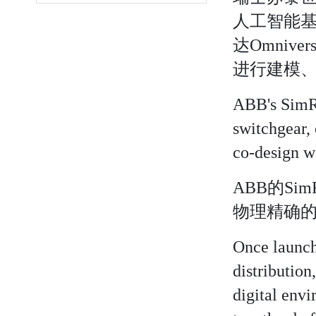
人工智能基
达Omniv
进行建模
ABB's SimRe
switchgear,
co-design w
ABB的S
物理精确的
Once launch
distribution
digital envi