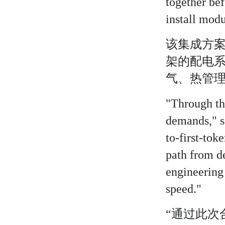
together bef
install modu
该集成方
架的配电
气、热管
"Through thi
demands," s
to-first-tok
path from d
engineering 
speed."
“通过此次