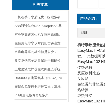
相关文章
一机在手，水质无忧：探索多参数水质分析仪的全面检测能力
产品介绍：
ABB通过集成DSX Blueprint AI基础设施，扩大与英伟达的合作
品牌
实验室高速离心机发热问题成因与排查要点
在使用电导率仪时我们需要注意什么呢？
梅特勒热流量热
EasyMax HFCa
水质电导率的标准值是多少？
程。 此数据可
奥立龙钠离子测量仪用于精确检测液体中钠离子浓度
EasyMax 1
传热系数
土壤溶液取样器在农田生态系统研究中的应用：揭示土壤养分动态变化
反应物料比热
DR6000 在测双氧水（H2O2）含量的应用
反应焓
在恒温与非恒温
在线余氯传感器维护实操：清洗方法与寿命延长技巧
热转换
PH测量电极寿命是多久
绝热升温
EasyMax 1