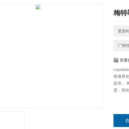
梅特
更新时间
厂商
简要
Liqui
移液简化
晶等。 梅
度，简化