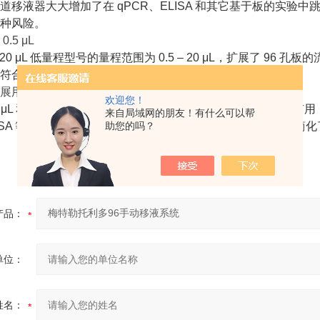
移液器大大增加了在 qPCR、ELISA 和其它基于板的实验中跳过或重复
种风险。
.5 μL
r 的 20 μL 低量程型号的量程范围为 0.5 – 20 μL，扩展了 96 孔板的流
符合人体工程学，能提供高的可用度和精度规格。
展用途
欢迎您！
or 20 μL 和 200μL 是几乎不需要培训的手动装置，在实验室中很有
来自局域网的朋友！有什么可以帮
ELISA 等实验来说是理想之选。 20μL 型的量程可低至 0.5μL，简
助您的吗？
产品：
单位：
姓名：