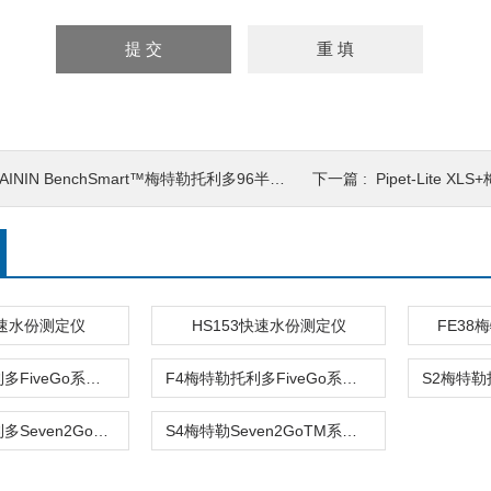
AININ BenchSmart™梅特勒托利多96半自动移液系统
下一篇 :
Pipet-Lite 
快速水份测定仪
HS153快速水份测定仪
FE3
F3梅特勒托利多FiveGo系列 电导率仪
F4梅特勒托利多FiveGo系列 溶氧仪
S8梅特勒托利多Seven2GoTM系列 pH / 离子计
S4梅特勒Seven2GoTM系列溶氧仪