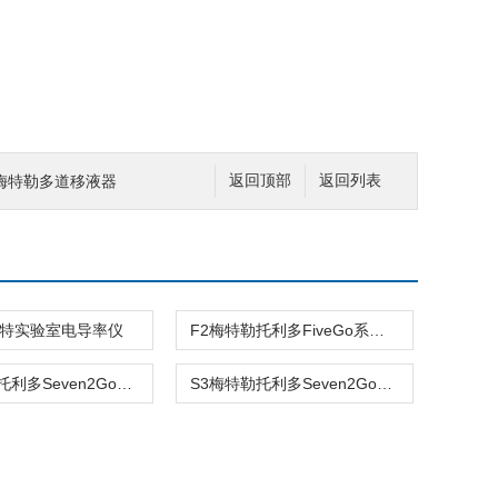
XLS+梅特勒多道移液器
返回顶部
返回列表
8梅特实验室电导率仪
F2梅特勒托利多FiveGo系列 pH计
S2梅特勒托利多Seven2GoTM系列酸度计/pH计
S3梅特勒托利多Seven2GoTM系列电导率仪