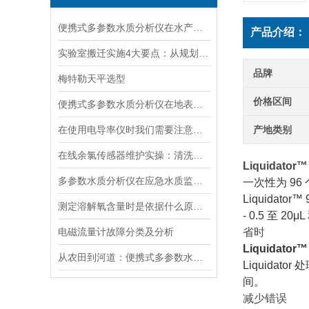
便携式多参数水质分析仪在水产养殖中的应用
产品介绍：
实验室搬迁实施4大要点：从规划到验收的全流程指南
品牌
梅特勒天平选型
价格区间
便携式多参数水质分析仪在地表水、污水、饮用水中的实际应用场景
在使用电导率仪时我们需要注意什么呢？
产地类别
在线余氯传感器维护实操：清洗方法与寿命延长技巧
Liquidator™
多参数水质分析仪在应急水质监测中的快速响应与数据可靠性保障
一次性为 96
Liquida
测定溶解氧含量时是依据什么原理的呢？
- 0.5 至 2
电磁流量计故障分类及分析
省时
Liquidator™
从农田到河道：便携式多参数水质分析仪在农业灌溉、水环境监测中的作用
Liquida
间。
减少错误