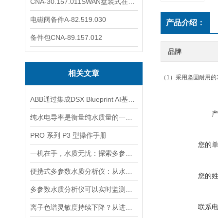
CNA-30.157.011SWAN盘装式在线溶解氧分析仪表
电磁阀备件A-82.519.030
产品介绍：
备件包CNA-89.157.012
品牌
相关文章
（1）采用坚固耐用的
ABB通过集成DSX Blueprint AI基础设施，扩大与英伟达的合作
纯水电导率是衡量纯水质量的一个重要指标
PRO 系列 P3 型操作手册
您的
一机在手，水质无忧：探索多参数水质分析仪的全面检测能力
便携式多参数水质分析仪：从水源到水龙头，守护水质安全的高效检测工具
您的
多参数水质分析仪可以实时监测水质并生成水质报告和趋势分析
联系
离子色谱灵敏度持续下降？从进样到检测器，系统级“体检”