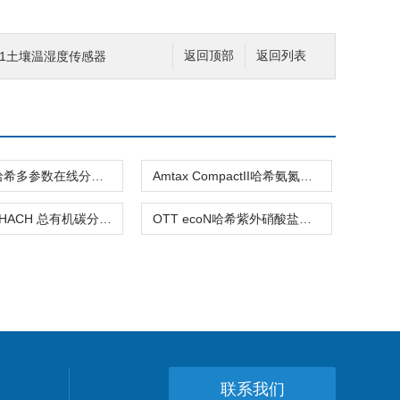
SM1土壤温湿度传感器
返回顶部
返回列表
MS6100哈希多参数在线分析仪
Amtax CompactII哈希氨氮分析仪
QbD1200HACH 总有机碳分析仪
OTT ecoN哈希紫外硝酸盐氮分析仪
联系我们