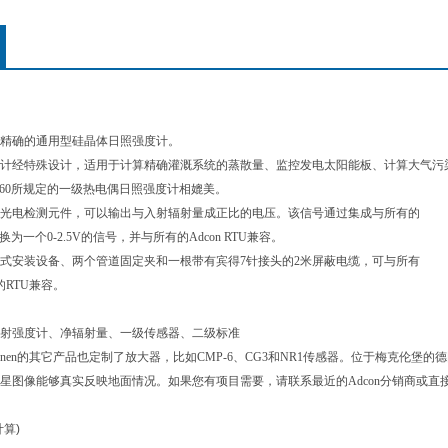
精确的通用型硅晶体日照强度计。
计经特殊设计，适用于计算精确灌溉系统的蒸散
量、监控发电太阳能板、计算大气污染扩
060所规定的一
级热电偶日照强度计相媲美。
了一个光电检测元件，可以输出与入射辐射量成正比的
电压。该信号通过集成与所有的
转换为一个0-2.5V的信号，并与所有的Adcon RTU
兼容。
式安装设备、两个管道固定夹和一根带有宾得
7
针接头的2米屏蔽电缆，可与所有
列的RTU兼容。
射强度计、净辐射量、一级传感器、二级标准
 & Zonen的其它产品也定制了放大器，比如CMP-6、
CG3和NR1传感器。位于梅克伦堡的德国
星图像能
够真实反映地面情况。
如果您有项目需要，请联系最近的Adcon分销商或直
计算)