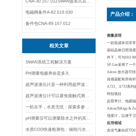
CNA-30.157.011SWAN盘装式在线溶解氧分析仪表
电磁阀备件A-82.519.030
产品介绍：
备件包CNA-89.157.012
测量原理
一款低成本但非常
相关文章
该硅晶体日照强度
件下，可与ISO 9
SWAN系统工程解决方案
SP-Lite采用
Adcon 放大器可
PH测量电极寿命是多久
传感器配有所有杆
超声波液位计是一种利用超声波原理进行液位测量的装置
A723、A733系
特别项目
超声波液位计可以避免接触式测量中可能出现的磨损和污染问题
反照率计、地面辐
一机在手，水质无忧：探索多参数水质分析仪的全面检测能力
Adcon为Kipp
强度计，以便于卫
pH测量仪可以测量除水之外的其他溶液吗？
应用领域
水质COD快速检测包：辅助污水处理的水质快检工具
农业气象站(ETO