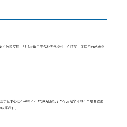
散等应用。SP-Lite适用于各种
天气条件，在晴朗、无遮挡自然光条
宇航中心在A740和A753气
象站连接了25个反照率计和25个地面辐射
接联系我们。