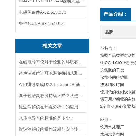
CNA-30.157.011SWAN盘装式在线溶解氧分析仪表
电磁阀备件A-82.519.030
产品介绍：
备件包CNA-89.157.012
品牌
相关文章
??特点：
按照产品类型对活性氯
在线电导率仪对于检测的环境有什么要求？
(HOCl+ClO-)进行
抗氯胺的干扰
超声波液位计可以避免接触式测量中可能出现的磨损和污染问题
仅需小的维护量
ABB通过集成DSX Blueprint AI基础设施，扩大与英伟达的合作
快速响应时间
使用低的检测极限监
离子色谱灵敏度持续下降？从进样到检测器，系统级“体检”
便于用户编程的友好
2个自动识别仪器状
微波消解仪在环境分析中的应用
水质电导率的标准值是多少？
应用：
饮用水处理厂
微波消解仪的操作流程与安全注意事项分享
饮用水分布网