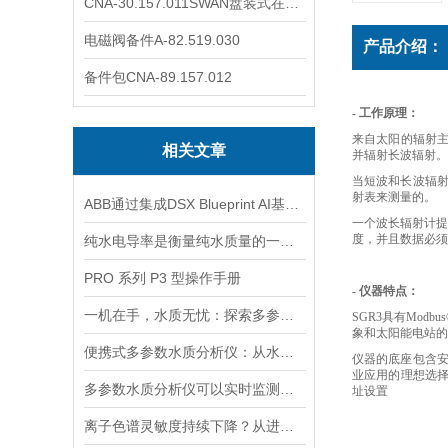
CNA-30.157.011SWAN盘装式在线溶解氧分析仪表
电磁阀备件A-82.519.030
产品介绍：
备件包CNA-89.157.012
- 工作原理：
来自太阳的辐射主
相关文章
并辐射长波辐射。这
当短波和长波辐
射表来测量的。
ABB通过集成DSX Blueprint AI基础设施，扩大与英伟达的合作
一个波长辐射计提
度，并且数据必须
纯水电导率是衡量纯水质量的一个重要指标
PRO 系列 P3 型操作手册
- 仪器特点：
一机在手，水质无忧：探索多参数水质分析仪的全面检测能力
SGR3具有Mo
象和太阳能电站的
便携式多参数水质分析仪：从水源到水龙头，守护水质安全的高效检测工具
仪器的底座包含
业应用的理想选择。
多参数水质分析仪可以实时监测水质并生成水质报告和趋势分析
址设置
离子色谱灵敏度持续下降？从进样到检测器，系统级“体检”