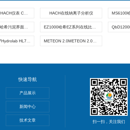
2603300哈希HACH仪表 CN铜试剂
HACH在线钠离子分析仪
SONATAX sc哈希污泥界面监测仪
EZ1000哈希EZ系列在线比色法金属分析仪
Hydrolab HL7Hydrolab HL7多参数水质分析仪
METEON 2.0METEON 2.0数据记录仪
快速导航
室台式纯水电导率套装
产品展示
便携式电导率
新闻中心
室便携式电导率套装
技术文章
扫一扫，关注我们