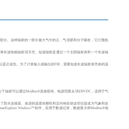
近红外部分。这种辐射的一部分被大气中的云，气溶胶和分子吸收，它们预热
球将长波热能辐射回天空。短波辐射是通过一个太阳辐射表和一个长波辐
是正或负。为了计算输入或输出的FIR，需要知道长波辐射表壳体的温
下辐射可以通过Modbus®直接获得。电源范围从5到30VDC，适用于气
备了防水连接器。改进的温度依赖性和定向响应使这些仪器成为气象和农
orer Windows™软件，应用于数据记录，数据显示和Modbus®地