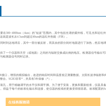
要在300~4000nm（4um）的"短波"范围内，其中包括光谱的紫外线，可见光和
就是波长从4.5um到超过40um的远红外热能（FIR）。
射同时到达地球后，其中一部分被反射，而其余的部分则对地面进行了加热，然后地
供了一个仪器和天空（或地面）之间的与辐射交换成比例的电压。检测器信号输出可以
与检测器信号同时记录。
dbus®接口，增强的模拟输出，改进的响应时间和温度校正测量数据。太阳长波净辐射和向
整合。SGR3非常*，并具有5年保修（*）。
安装孔，用于精确调平的水平仪和调平脚。为了便于安装，更换和重新校准，仪器具
得益于每个的标准化输出和连接，使仪器的校准的更换变得很容易。标准配置的SmartExpl