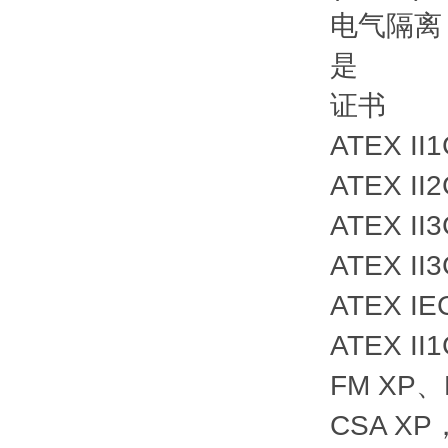
电气隔离
是
证书
ATEX II
ATEX II2
ATEX II3
ATEX II3
ATEX IEC
ATEX I
FM XP、N
CSA XP，