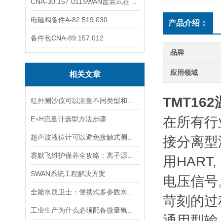
CNA-30.157.011SWAN盘装式在线溶解氧分析仪表
电磁阀备件A-82.519.030
产品介绍：
备件包CNA-89.157.012
品牌
应用领域
相关文章
TMT16
红外测沙仪可以测量不同类型和大小的沙物质
在所有行
E+H流量计选型方法步骤
超声波液位计可以避免接触式测量中可能出现的磨损和污染问题
接分离型
赛默飞维护保养全攻略：离子源、色谱柱、真空系统延长寿命的关键技巧
用HART
SWAN系统工程解决方案
电压信号
全能水质卫士：便携式多参数水质分析仪
苛刻的过
工业生产为什么必须配备微量氧分析仪？3大关键作用说明
通用型输入