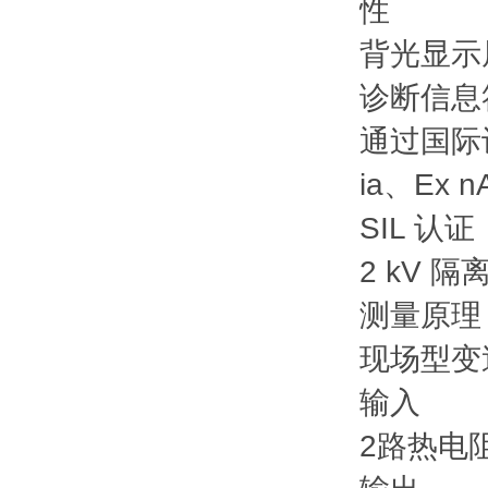
性
背光显示
诊断信息符
通过国际认
ia、Ex
SIL 认证
2 kV 
测量原理
现场型变
输入
2路热电