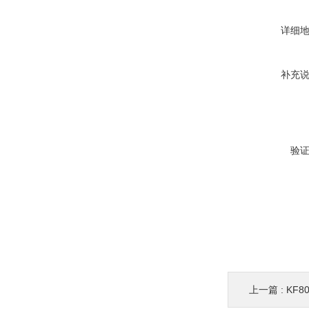
详细
补充
验
上一篇 :
KF