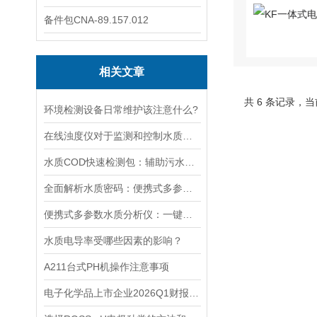
备件包CNA-89.157.012
相关文章
共 6 条记录，当
环境检测设备日常维护该注意什么?
在线浊度仪对于监测和控制水质具有重要意义
水质COD快速检测包：辅助污水处理的水质快检工具
全面解析水质密码：便携式多参数水质分析仪，一键解锁，轻松应对各种水质挑战
便携式多参数水质分析仪：一键检测，全面掌握水体质量
水质电导率受哪些因素的影响？
A211台式PH机操作注意事项
电子化学品上市企业2026Q1财报透视：营收普涨的“障眼法”